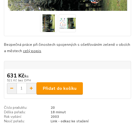
Bezpečná práce při činostech spojenných s ošetřováním zeleně v obcích
a městech
celý popis
631 Kč
/
ks
521 Kč
bez DPH
Přidat do košíku
Číslo produktu:
20
Délka pořadu:
18 minut
Rok vydání:
2003
Nosič pořadu:
Link - odkaz ke stažení