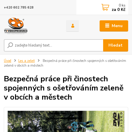
0
ks
+420 602 785 628
za
0 Kč
Menu
Hledat
Úvod
Les a zeleň
Bezpečná práce při činostech spojenných s ošetřováním
zeleně v obcích a městech
Bezpečná práce při činostech
spojenných s ošetřováním zeleně
v obcích a městech