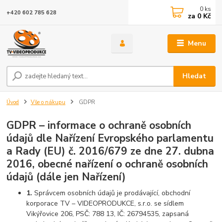
0
ks
+420 602 785 628
za
0 Kč
Menu
Hledat
Úvod
Vše o nákupu
GDPR
GDPR – informace o ochraně osobních
údajů dle Nařízení Evropského parlamentu
a Rady (EU) č. 2016/679 ze dne 27. dubna
2016, obecné nařízení o ochraně osobních
údajů (dále jen Nařízení)
1.
Správcem osobních údajů je prodávající, obchodní
korporace TV – VIDEOPRODUKCE, s.r.o. se sídlem
Vikýřovice 206, PSČ: 788 13, IČ: 26794535, zapsaná