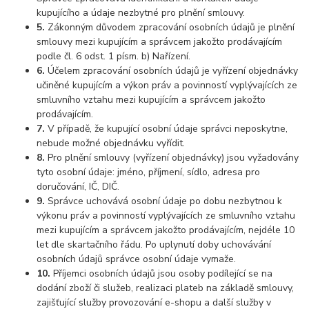
kupujícího a údaje nezbytné pro plnění smlouvy.
5.
Zákonným důvodem zpracování osobních údajů je plnění
smlouvy mezi kupujícím a správcem jakožto prodávajícím
podle čl. 6 odst. 1 písm. b) Nařízení.
6.
Účelem zpracování osobních údajů je vyřízení objednávky
učiněné kupujícím a výkon práv a povinností vyplývajících ze
smluvního vztahu mezi kupujícím a správcem jakožto
prodávajícím.
7.
V případě, že kupující osobní údaje správci neposkytne,
nebude možné objednávku vyřídit.
8.
Pro plnění smlouvy (vyřízení objednávky) jsou vyžadovány
tyto osobní údaje: jméno, příjmení, sídlo, adresa pro
doručování, IČ, DIČ.
9.
Správce uchovává osobní údaje po dobu nezbytnou k
výkonu práv a povinností vyplývajících ze smluvního vztahu
mezi kupujícím a správcem jakožto prodávajícím, nejdéle 10
let dle skartačního řádu. Po uplynutí doby uchovávání
osobních údajů správce osobní údaje vymaže.
10.
Příjemci osobních údajů jsou osoby podílející se na
dodání zboží či služeb, realizaci plateb na základě smlouvy,
zajišťující služby provozování e-shopu a další služby v