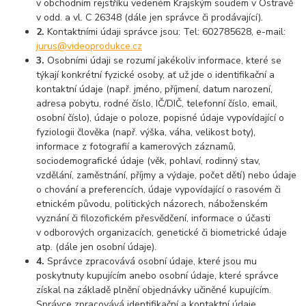
v obchodním rejstříku vedeném Krajským soudem v Ostravě
v odd. a vl. C 26348 (dále jen správce či prodávající).
2.
Kontaktními údaji správce jsou: Tel: 602785628, e-mail:
jurus@videoprodukce.cz
3.
Osobními údaji se rozumí jakékoliv informace, které se
týkají konkrétní fyzické osoby, ať už jde o identifikační a
kontaktní údaje (např. jméno, příjmení, datum narození,
adresa pobytu, rodné číslo, IČ/DIČ, telefonní číslo, email,
osobní číslo), údaje o poloze, popisné údaje vypovídající o
fyziologii člověka (např. výška, váha, velikost boty),
informace z fotografií a kamerových záznamů,
sociodemografické údaje (věk, pohlaví, rodinný stav,
vzdělání, zaměstnání, příjmy a výdaje, počet dětí) nebo údaje
o chování a preferencích, údaje vypovídající o rasovém či
etnickém původu, politických názorech, náboženském
vyznání či filozofickém přesvědčení, informace o účasti
v odborových organizacích, genetické či biometrické údaje
atp. (dále jen osobní údaje).
4.
Správce zpracovává osobní údaje, které jsou mu
poskytnuty kupujícím anebo osobní údaje, které správce
získal na základě plnění objednávky učiněné kupujícím.
Správce zpracovává identifikační a kontaktní údaje