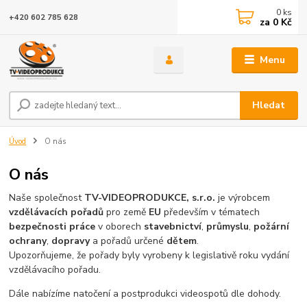
0
ks
+420 602 785 628
za
0 Kč
Menu
Hledat
Úvod
O nás
O nás
Naše společnost
TV-VIDEOPRODUKCE, s.r.o.
je výrobcem
vzdělávacích pořadů
pro země
EU
především v tématech
bezpečnosti práce
v oborech
stavebnictví
,
průmyslu
,
požární
ochrany
,
dopravy
a pořadů určené
dětem
.
Upozorňujeme, že pořady byly vyrobeny k legislativě roku vydání
vzdělávacího pořadu.
Dále nabízíme natočení a postprodukci videospotů dle dohody.