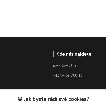
Kde nás najdete
Krenišovská 206
Vikýřovice, 788 13
🍪 Jak byste rádi své cookies?