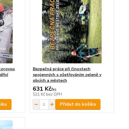
otorovou
Bezpečná práce při činostech
dříví
spojenných s ošetřováním zeleně v
obcích a městech
631 Kč
/
ks
521 Kč
bez DPH
šíku
Přidat do košíku