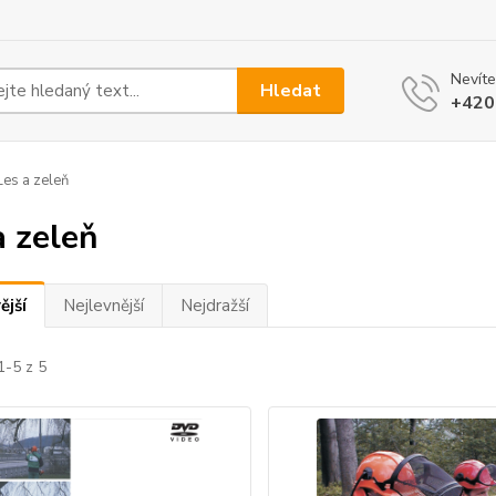
Nevíte
Hledat
+420
es a zeleň
a zeleň
ější
Nejlevnější
Nejdražší
1-5 z 5