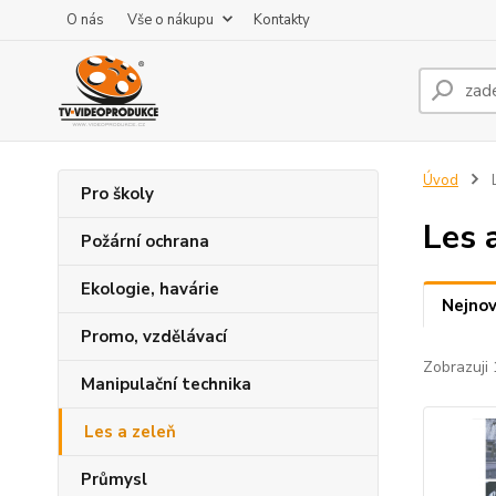
O nás
Vše o nákupu
Kontakty
Úvod
L
Pro školy
Les 
Požární ochrana
Ekologie, havárie
Nejnov
Promo, vzdělávací
Zobrazuji 
Manipulační technika
Les a zeleň
Průmysl