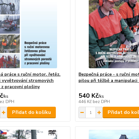
á práce s ruční motor. řetěz.
Bezpečná práce - s ruční m
ři vyvětvování stromových
pilou při těžbě a manipulaci 
 z pracovní plošiny
č
540 Kč
/
ks
/
ks
ez DPH
446 Kč
bez DPH
Přidat do košíku
Přidat do ko