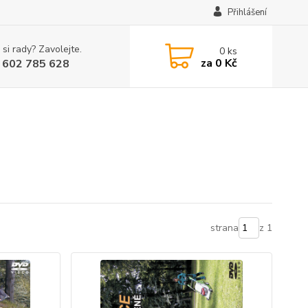
Přihlášení
 si rady? Zavolejte.
0
ks
za
0 Kč
 602 785 628
strana
z 1