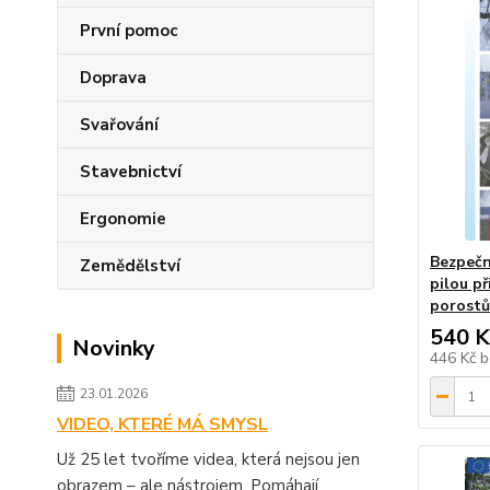
První pomoc
Doprava
Svařování
Stavebnictví
Ergonomie
Bezpečn
Zemědělství
pilou p
porostů
540 K
Novinky
446 Kč
b
23.01.2026
VIDEO, KTERÉ MÁ SMYSL
Už 25 let tvoříme videa, která nejsou jen
obrazem – ale nástrojem. Pomáhají