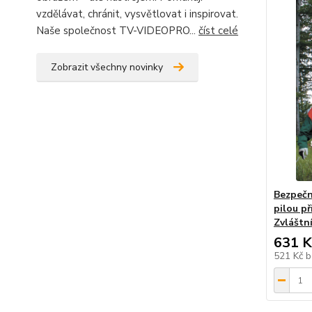
vzdělávat, chránit, vysvětlovat i inspirovat.
Naše společnost TV-VIDEOPRO...
číst celé
Zobrazit všechny novinky
Bezpečn
pilou př
Zvláštn
631 K
521 Kč
b