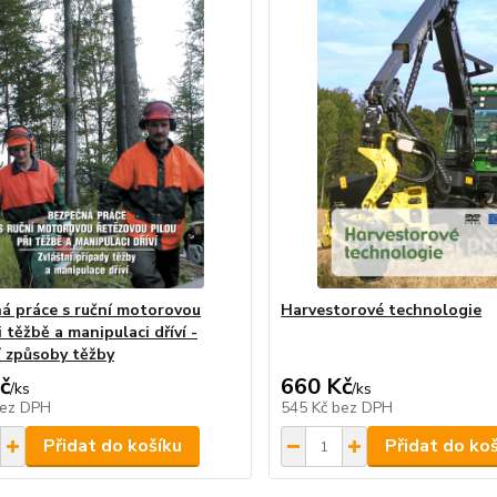
á práce s ruční motorovou
Harvestorové technologie
i těžbě a manipulaci dříví -
í způsoby těžby
č
660 Kč
/
ks
/
ks
ez DPH
545 Kč
bez DPH
Přidat do košíku
Přidat do ko