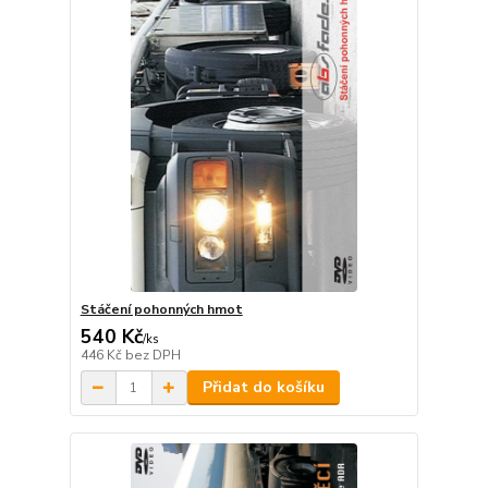
Stáčení pohonných hmot
540 Kč
/
ks
446 Kč
bez DPH
Přidat do košíku