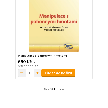
Manipulace s pohonnými hmotami
660 Kč
/
ks
545 Kč
bez DPH
Přidat do košíku
strana
z 1