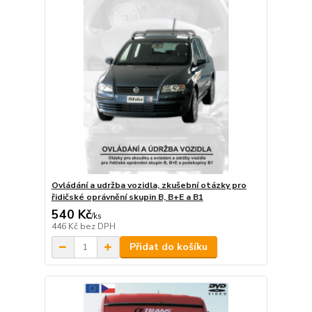
Ovládání a udržba vozidla, zkušební otázky pro
řidičské oprávnění skupin B, B+E a B1
540 Kč
/
ks
446 Kč
bez DPH
Přidat do košíku