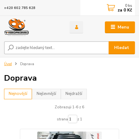
0
ks
+420 602 785 628
za
0 Kč
Menu
Hledat
Úvod
Doprava
Doprava
Nejnovější
Nejlevnější
Nejdražší
Zobrazuji 1-6 z 6
strana
z 1