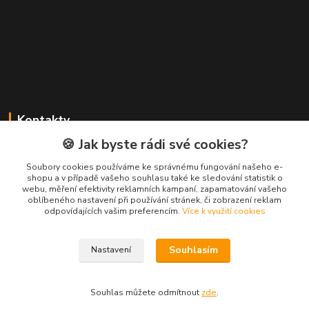
Kontakty
🍪 Jak byste rádi své cookies?
TV-VIDEOPRODUKCE, s.r.o.
+420 602 785 628
Soubory cookies používáme ke správnému fungování našeho e-
shopu a v případě vašeho souhlasu také ke sledování statistik o
webu, měření efektivity reklamních kampaní, zapamatování vašeho
jurus@videoprodukce.cz
oblíbeného nastavení při používání stránek, či zobrazení reklam
odpovídajících vašim preferencím.
Více k využití cookies
Souhlasím
Nastavení
TV-VIDEOPRODUKCE, s.r.o. 2026
Souhlas můžete odmítnout
zde
.
Vytvořeno na
Eshop-rychle.cz