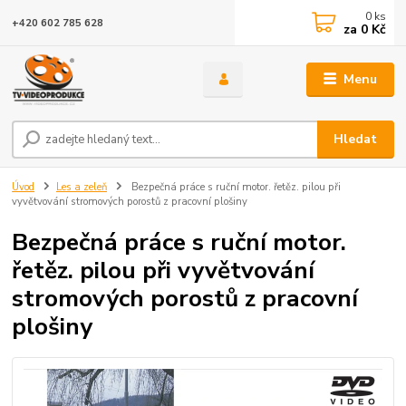
0
ks
+420 602 785 628
za
0 Kč
Menu
Hledat
Úvod
Les a zeleň
Bezpečná práce s ruční motor. řetěz. pilou při
vyvětvování stromových porostů z pracovní plošiny
Bezpečná práce s ruční motor.
řetěz. pilou při vyvětvování
stromových porostů z pracovní
plošiny