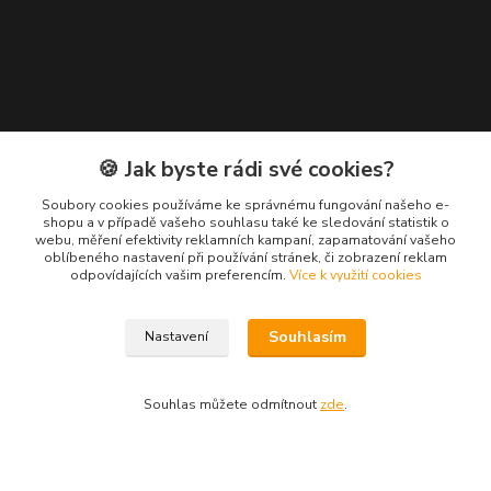
🍪 Jak byste rádi své cookies?
Soubory cookies používáme ke správnému fungování našeho e-
shopu a v případě vašeho souhlasu také ke sledování statistik o
webu, měření efektivity reklamních kampaní, zapamatování vašeho
Kontakty
oblíbeného nastavení při používání stránek, či zobrazení reklam
odpovídajících vašim preferencím.
Více k využití cookies
TV-VIDEOPRODUKCE, s.r.o.
+420 602 785 628
Souhlasím
Nastavení
jurus@videoprodukce.cz
Souhlas můžete odmítnout
zde
.