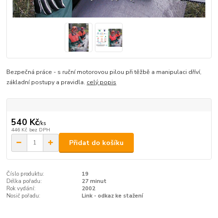
Bezpečná práce - s ruční motorovou pilou při těžbě a manipulaci dříví,
základní postupy a pravidla.
celý popis
540 Kč
/
ks
446 Kč
bez DPH
Přidat do košíku
Číslo produktu:
19
Délka pořadu:
27 minut
Rok vydání:
2002
Nosič pořadu:
Link - odkaz ke stažení