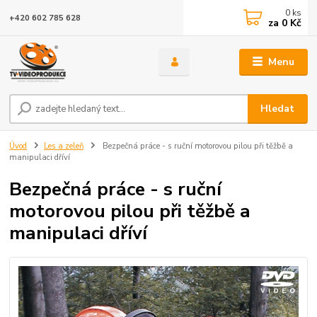
0
ks
+420 602 785 628
za
0 Kč
Menu
Hledat
Úvod
Les a zeleň
Bezpečná práce - s ruční motorovou pilou při těžbě a
manipulaci dříví
Bezpečná práce - s ruční
motorovou pilou při těžbě a
manipulaci dříví