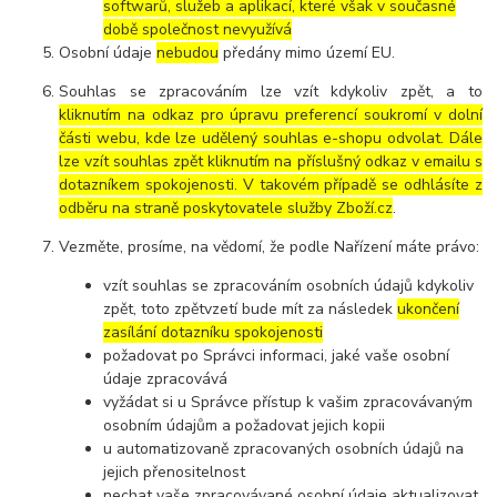
softwarů, služeb a aplikací, které však v současné
době společnost nevyužívá
Osobní údaje
nebudou
předány mimo území EU.
Souhlas se zpracováním lze vzít kdykoliv zpět, a to
kliknutím na odkaz pro úpravu preferencí soukromí v dolní
části webu, kde lze udělený souhlas e-shopu odvolat. Dále
lze vzít souhlas zpět kliknutím na příslušný odkaz v emailu s
dotazníkem spokojenosti. V takovém případě se odhlásíte z
odběru na straně poskytovatele služby Zboží.cz
.
Vezměte, prosíme, na vědomí, že podle Nařízení máte právo:
vzít souhlas se zpracováním osobních údajů kdykoliv
zpět, toto zpětvzetí bude mít za následek
ukončení
zasílání dotazníku spokojenosti
požadovat po Správci informaci, jaké vaše osobní
údaje zpracovává
vyžádat si u Správce přístup k vašim zpracovávaným
osobním údajům a požadovat jejich kopii
u automatizovaně zpracovaných osobních údajů na
jejich přenositelnost
nechat vaše zpracovávané osobní údaje aktualizovat