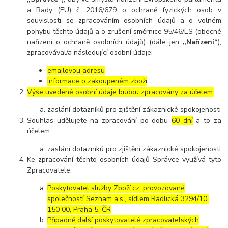
a Rady (EU) č. 2016/679 o ochraně fyzických osob v
souvislosti se zpracováním osobních údajů a o volném
pohybu těchto údajů a o zrušení směrnice 95/46/ES (obecné
nařízení o ochraně osobních údajů) (dále jen
„Nařízení“
),
zpracovával/a následující osobní údaje:
emailovou adresu
informace o zakoupeném zboží
Výše uvedené osobní údaje budou zpracovány za účelem:
zaslání dotazníků pro zjištění zákaznické spokojenosti
Souhlas udělujete na zpracování po dobu
60 dní
a to za
účelem:
zaslání dotazníků pro zjištění zákaznické spokojenosti
Ke zpracování těchto osobních údajů Správce využívá tyto
Zpracovatele:
Poskytovatel služby Zboží.cz, provozované
společností Seznam a.s., sídlem Radlická 3294/10,
150 00, Praha 5, ČR
Případně další poskytovatelé zpracovatelských