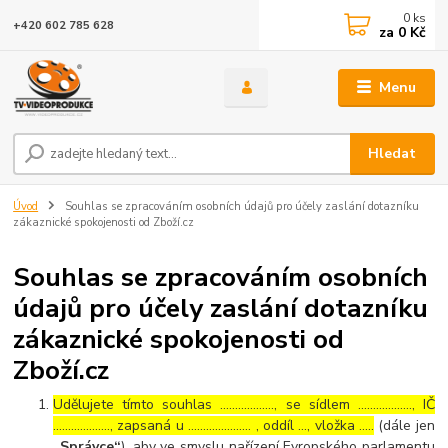
0
ks
+420 602 785 628
za
0 Kč
Menu
Hledat
Úvod
Souhlas se zpracováním osobních údajů pro účely zaslání dotazníku
zákaznické spokojenosti od Zboží.cz
Souhlas se zpracováním osobních
údajů pro účely zaslání dotazníku
zákaznické spokojenosti od
Zboží.cz
Udělujete tímto souhlas ……………..., se sídlem ………………, IČ
………………., zapsaná u ………………… , oddíl …, vložka …..
(dále jen
„Správce“
), aby ve smyslu nařízení Evropského parlamentu