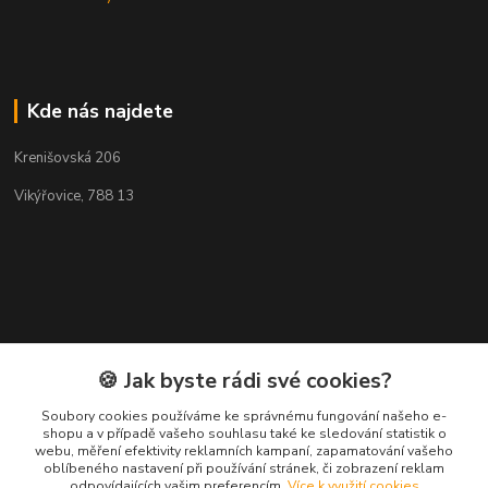
Kde nás najdete
Krenišovská 206
Vikýřovice, 788 13
🍪 Jak byste rádi své cookies?
Soubory cookies používáme ke správnému fungování našeho e-
shopu a v případě vašeho souhlasu také ke sledování statistik o
webu, měření efektivity reklamních kampaní, zapamatování vašeho
Kontakty
oblíbeného nastavení při používání stránek, či zobrazení reklam
odpovídajících vašim preferencím.
Více k využití cookies